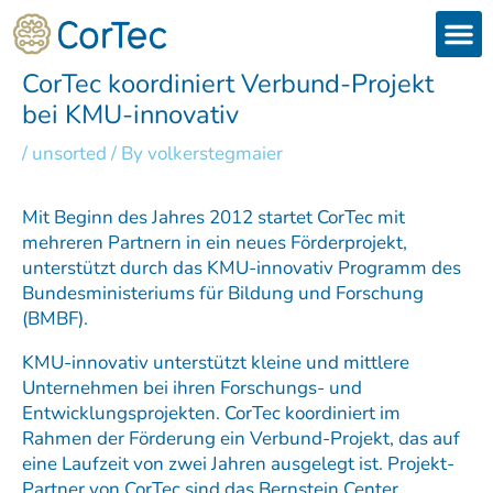
Skip
to
content
Products
Services 
Downloads & 
Brain Interchan
Investor 
CorTec koordiniert Verbund-Projekt
bei KMU-innovativ
/
unsorted
/ By
volkerstegmaier
Mit Beginn des Jahres 2012 startet CorTec mit
mehreren Partnern in ein neues Förderprojekt,
unterstützt durch das KMU-innovativ Programm des
Bundesministeriums für Bildung und Forschung
(BMBF).
KMU-innovativ unterstützt kleine und mittlere
Unternehmen bei ihren Forschungs- und
Entwicklungsprojekten. CorTec koordiniert im
Rahmen der Förderung ein Verbund-Projekt, das auf
eine Laufzeit von zwei Jahren ausgelegt ist. Projekt-
Partner von CorTec sind das Bernstein Center