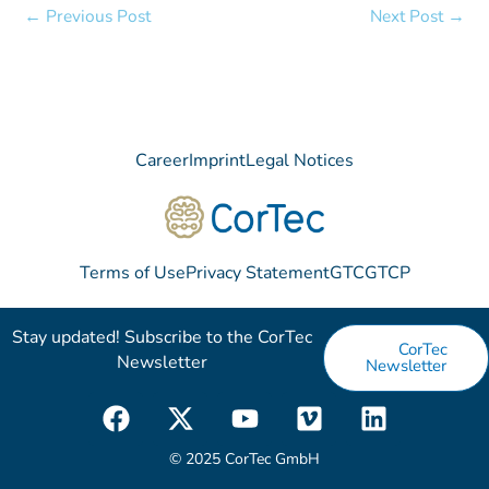
←
Previous Post
Next Post
→
Career
Imprint
Legal Notices
Terms of Use
Privacy Statement
GTC
GTCP
Stay updated! Subscribe to the CorTec
CorTec
Newsletter​
Newsletter
F
X
Y
V
L
a
-
o
i
i
c
t
u
m
n
© 2025 CorTec GmbH
e
w
t
e
k