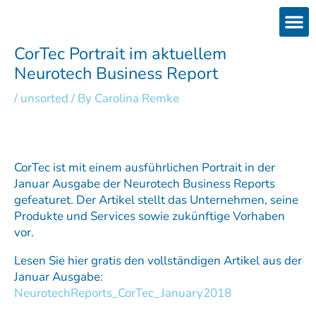
Skip
to
content
Products
Services 
Downloads & 
Brain Interchan
Investor 
CorTec Portrait im aktuellem
Neurotech Business Report
/
unsorted
/ By
Carolina Remke
CorTec ist mit einem ausführlichen Portrait in der
Januar Ausgabe der Neurotech Business Reports
gefeaturet. Der Artikel stellt das Unternehmen, seine
Produkte und Services sowie zukünftige Vorhaben
vor.
Lesen Sie hier gratis den vollständigen Artikel aus der
Januar Ausgabe:
NeurotechReports_CorTec_January2018