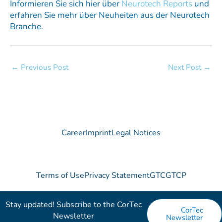
Informieren Sie sich hier über
Neurotech Reports
und
erfahren Sie mehr über Neuheiten aus der Neurotech
Branche.
←
Previous Post
Next Post
→
Career
Imprint
Legal Notices
Terms of Use
Privacy Statement
GTC
GTCP
Stay updated! Subscribe to the CorTec
CorTec
Newsletter​
Newsletter