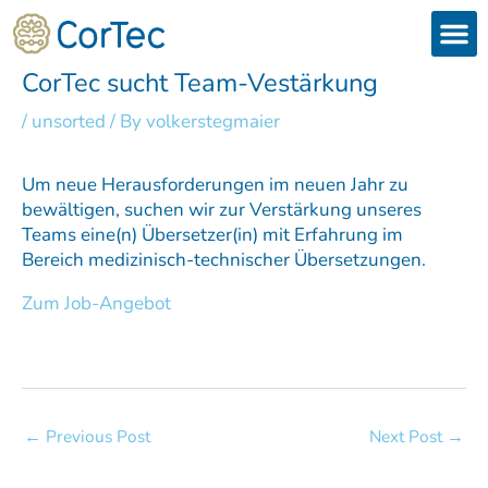
Skip
to
content
Products
Services 
Downloads & 
Brain Interchan
Investor 
CorTec sucht Team-Vestärkung
/
unsorted
/ By
volkerstegmaier
Um neue Herausforderungen im neuen Jahr zu
bewältigen, suchen wir zur Verstärkung unseres
Teams eine(n) Übersetzer(in) mit Erfahrung im
Bereich medizinisch-technischer Übersetzungen.
Zum Job-Angebot
←
Previous Post
Next Post
→