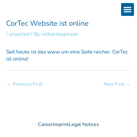
Skip
to
content
Products
Services 
Downloads & 
Brain Interchan
Investor 
CorTec Website ist online
/
unsorted
/ By
volkerstegmaier
Seit heute ist das www um eine Seite reicher. CorTec
ist online!
←
Previous Post
Next Post
→
Career
Imprint
Legal Notices