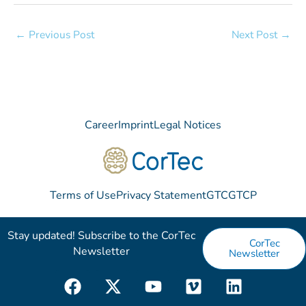
←
Previous Post
Next Post
→
Career
Imprint
Legal Notices
Terms of Use
Privacy Statement
GTC
GTCP
Stay updated! Subscribe to the CorTec
CorTec
Newsletter​
Newsletter
F
X
Y
V
L
a
-
o
i
i