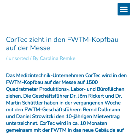
Skip
to
content
Products
Services 
Downloads & 
Brain Interchan
Investor 
CorTec zieht in den FWTM-Kopfbau
auf der Messe
/
unsorted
/ By
Carolina Remke
Das Medizintechnik-Unternehmen CorTec wird in den
FWTM-Kopfbau auf der Messe auf 1500
Quadratmeter Produktions-, Labor- und Büroflächen
ziehen. Die Geschäftsführer Dr. Jörn Rickert und Dr.
Martin Schüttler haben in der vergangenen Woche
mit den FWTM-Geschäftsführern Bernd Dallmann
und Daniel Strowitzki den 10-jährigen Mietvertrag
unterzeichnet. CorTec wird in ca. 10 Monaten
gemeinsam mit der FWTM in das neue Gebäude auf