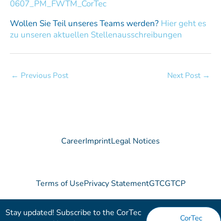
0607_PM_FWTM_CorTec
Wollen Sie Teil unseres Teams werden?
Hier geht es
zu unseren aktuellen Stellenausschreibungen
←
Previous Post
Next Post
→
Career
Imprint
Legal Notices
Terms of Use
Privacy Statement
GTC
GTCP
Stay updated! Subscribe to the CorTec
CorTec