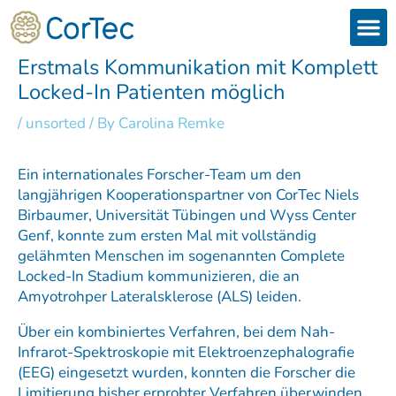
Skip
to
content
Products
Services 
Downloads & 
Brain Interchan
Investor 
Erstmals Kommunikation mit Komplett
Locked-In Patienten möglich
/
unsorted
/ By
Carolina Remke
Ein internationales Forscher-Team um den
langjährigen Kooperationspartner von CorTec Niels
Birbaumer, Universität Tübingen und Wyss Center
Genf, konnte zum ersten Mal mit vollständig
gelähmten Menschen im sogenannten Complete
Locked-In Stadium kommunizieren, die an
Amyotrohper Lateralsklerose (ALS) leiden.
Über ein kombiniertes Verfahren, bei dem Nah-
Infrarot-Spektroskopie mit Elektroenzephalografie
(EEG) eingesetzt wurden, konnten die Forscher die
Limitierung bisher erprobter Verfahren überwinden.