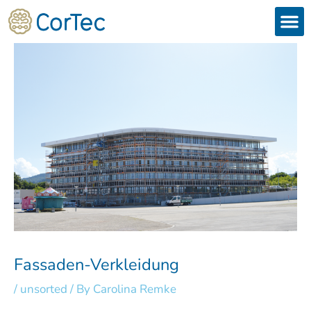
Skip
to
content
Products
Services 
Downloads & 
Brain Interchan
Investor 
Fassaden-Verkleidung
/
unsorted
/ By
Carolina Remke