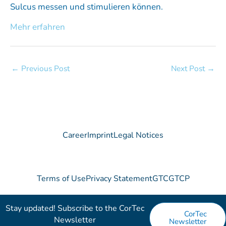
Sulcus messen und stimulieren können.
Mehr erfahren
←
Previous Post
Next Post
→
Career
Imprint
Legal Notices
Terms of Use
Privacy Statement
GTC
GTCP
Stay updated! Subscribe to the CorTec
CorTec
Newsletter​
Newsletter