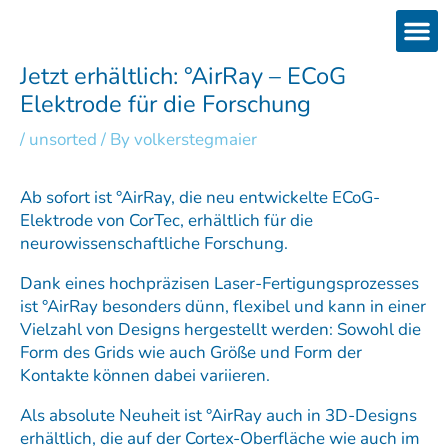
Skip
to
content
Products
Services 
Downloads & 
Brain Interchan
Investor 
Jetzt erhältlich: °AirRay – ECoG
Elektrode für die Forschung
/
unsorted
/ By
volkerstegmaier
Ab sofort ist °AirRay, die neu entwickelte ECoG-
Elektrode von CorTec, erhältlich für die
neurowissenschaftliche Forschung.
Dank eines hochpräzisen Laser-Fertigungsprozesses
ist °AirRay besonders dünn, flexibel und kann in einer
Vielzahl von Designs hergestellt werden: Sowohl die
Form des Grids wie auch Größe und Form der
Kontakte können dabei variieren.
Als absolute Neuheit ist °AirRay auch in 3D-Designs
erhältlich, die auf der Cortex-Oberfläche wie auch im