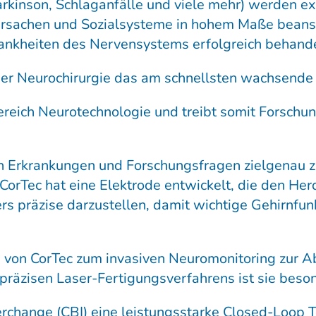
rkinson, Schlaganfälle und viele mehr) werden e
sachen und Sozialsysteme in hohem Maße beanspr
rankheiten des Nervensystems erfolgreich behand
der Neurochirurgie das am schnellsten wachsende
Bereich Neurotechnologie und treibt somit Forsch
von Erkrankungen und Forschungsfragen zielgenau 
orTec hat eine Elektrode entwickelt, die den Her
s präzise darzustellen, damit wichtige Gehirnfun
de von CorTec zum invasiven Neuromonitoring zur Ab
hpräzisen Laser-Fertigungsverfahrens ist sie bes
terchange (CBI) eine leistungsstarke Closed-Loop 