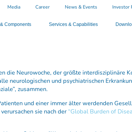
Media
Career
News & Events
Investor 
 & Components
Services & Capabilities
Downloa
n die Neurowoche, der größte interdisziplinäre K
r alle neurologischen und psychiatrischen Erkran
nziale”, zusammen.
atienten und einer immer älter werdenden Gesells
 verursachen sie nach der
“Global Burden of Dise