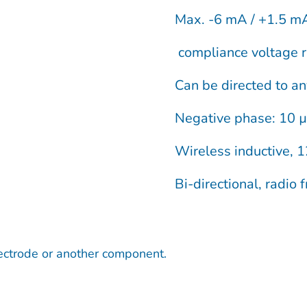
Max. -6 mA / +1.5 mA
compliance voltage r
Can be directed to an
Negative phase: 10 µ
Wireless inductive, 
Bi-directional, radi
lectrode or another component.