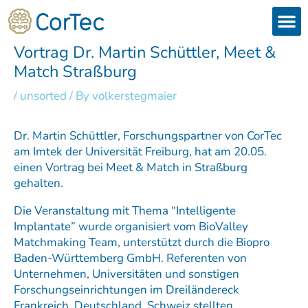
Skip
to
content
Products
Services 
Downloads & 
Brain Interchan
Investor 
Vortrag Dr. Martin Schüttler, Meet &
Match Straßburg
/
unsorted
/ By
volkerstegmaier
Dr. Martin Schüttler, Forschungspartner von CorTec
am Imtek der Universität Freiburg, hat am 20.05.
einen Vortrag bei Meet & Match in Straßburg
gehalten.
Die Veranstaltung mit Thema “Intelligente
Implantate” wurde organisiert vom BioValley
Matchmaking Team, unterstützt durch die Biopro
Baden-Württemberg GmbH. Referenten von
Unternehmen, Universitäten und sonstigen
Forschungseinrichtungen im Dreiländereck
Frankreich, Deutschland, Schweiz stellten