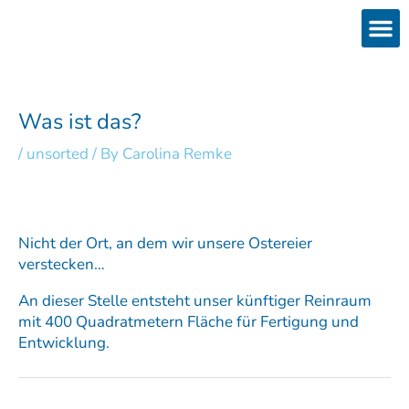
Skip
to
content
Products
Services 
Downloads & 
Brain Interchan
Investor 
Was ist das?
/
unsorted
/ By
Carolina Remke
Nicht der Ort, an dem wir unsere Ostereier
verstecken…
An dieser Stelle entsteht unser künftiger Reinraum
mit 400 Quadratmetern Fläche für Fertigung und
Entwicklung.