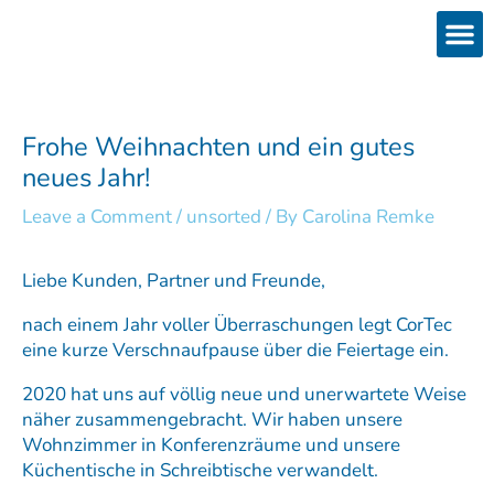
Skip
to
content
Products
Services 
Downloads & 
Brain Interchan
Investor 
Frohe Weihnachten und ein gutes
neues Jahr!
Leave a Comment
/
unsorted
/ By
Carolina Remke
Liebe Kunden, Partner und Freunde,
nach einem Jahr voller Überraschungen legt CorTec
eine kurze Verschnaufpause über die Feiertage ein.
2020 hat uns auf völlig neue und unerwartete Weise
näher zusammengebracht. Wir haben unsere
Wohnzimmer in Konferenzräume und unsere
Küchentische in Schreibtische verwandelt.