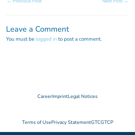
←
Previous Post
Next Post
→
Leave a Comment
You must be
logged in
to post a comment.
Career
Imprint
Legal Notices
Terms of Use
Privacy Statement
GTC
GTCP