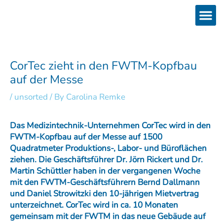
Skip
to
content
Products
Services 
Downloads & 
Brain Interchan
Investor 
CorTec zieht in den FWTM-Kopfbau
auf der Messe
/
unsorted
/ By
Carolina Remke
Das Medizintechnik-Unternehmen CorTec wird in den
FWTM-Kopfbau auf der Messe auf 1500
Quadratmeter Produktions-, Labor- und Büroflächen
ziehen. Die Geschäftsführer Dr. Jörn Rickert und Dr.
Martin Schüttler haben in der vergangenen Woche
mit den FWTM-Geschäftsführern Bernd Dallmann
und Daniel Strowitzki den 10-jährigen Mietvertrag
unterzeichnet. CorTec wird in ca. 10 Monaten
gemeinsam mit der FWTM in das neue Gebäude auf